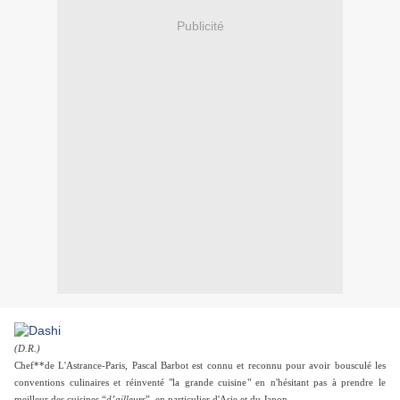
Publicité
(D.R.)
Chef**de L'Astrance-Paris, Pascal Barbot est connu et reconnu pour avoir bousculé les
conventions culinaires et réinventé "la grande cuisine" en n'hésitant pas à prendre le
meilleur des cuisines “
d’ailleurs
”, en particulier d'Asie et du Japon.