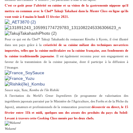
C'est ce goût pour l’altérité en cuisine et sa vision de la gastronomie nippone qu'il
mettra en commun avec le Chef* Takuji Takahasi dans la
Master Class
en ligne qu'ils
vont tenir à 4 mains le lundi 15 février 2021.
Pour ce qui est du Chef* Takuji Takahashi du restaurant
Kinobu
à Kyoto, il s'est illustré
dans son pays grâce à la
créativité de sa cuisine mêlant des techniques novatrices
importées, telles que la cuisine moléculaire ou la cuisine française, aux fondements de
la cuisine traditionnelle japonaise
. Il est également reconnu pour son engagement en
faveur de la transmission de la cuisine japonaise, dont il participe à la diffusion à
l’étranger.
Sauce soja, Yuzu, Kombu de l'ïle Rishiki
A l'invitation du
World's Great Ingredients
(le programme de valorisation des
ingrédients japonais parrainé par le Ministère de l'Agriculture, des Forêts et de la Pêche du
Japon), amateurs et professionnels de la restauration pourront
découvrir en direct, le 15
février entre 11h et midi, quelques uns des atouts des produits du pays du Soleil-
Levant à travers cette
Cooking Class
menée par les deux chefs.
Wakamé