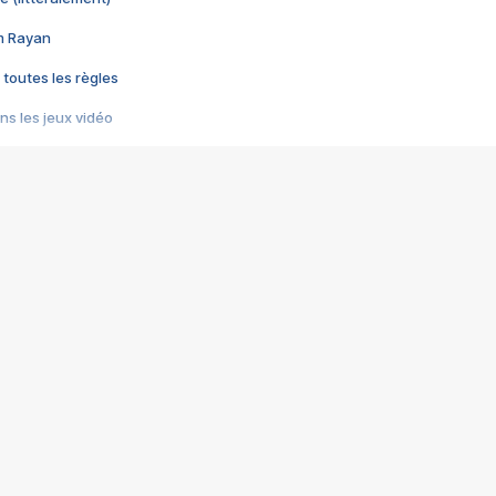
im Rayan
 toutes les règles
s les jeux vidéo
us choquant de Rockstar ? - Le scandale BULLY
e plus moche de Steam
du RÊVE tourne au CAUCHEMAR
pendant 8 heures
it… à tort
umiliés par un jeu vidéo
ire - Final Fantasy 8
ti un empire - Age of Empires
story DOFUS