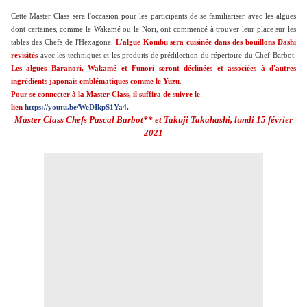
Cette Master Class sera l'occasion pour les participants de se familiariser avec les algues
dont certaines, comme le Wakamé ou le Nori, ont commencé à trouver leur place sur les
tables des Chefs de l'Hexagone.
L'algue Kombu sera cuisinée dans des bouillons Dashi
revisités
avec les techniques et les produits de prédilection du répertoire du Chef Barbot.
Les algues Baranori, Wakamé et Funori seront déclinées et associées à d'autres
ingrédients japonais emblématiques comme le Yuzu
.
Pour se connecter à la Master Class, il suffira de suivre le
lien
https://yout
u.be
/WeDIkpS1Ya4
.
Master Class Chefs Pascal Barbot** et Takuji Takahashi, lundi 15 février
2021