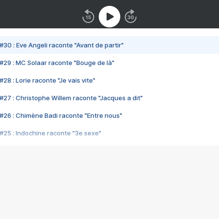
#30 : Eve Angeli raconte "Avant de partir"
#29 : MC Solaar raconte "Bouge de là"
28 : Lorie raconte "Je vais vite"
#27 : Christophe Willem raconte "Jacques a dit"
#26 : Chimène Badi raconte "Entre nous"
#25 : Indochine raconte "3e sexe"
#24 : Zaho raconte "C'est chelou"
#23 : Patrick Bruel raconte "Au café des délices"
#22 : Kyo raconte "Le chemin"
#21 : Nolwenn Leroy raconte "Cassé"