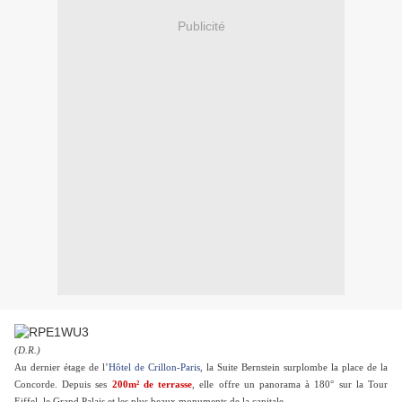
Publicité
(D.R.)
Au dernier étage de l’
Hôtel de Crillon-Paris
, la Suite Bernstein surplombe la place de la
Concorde. Depuis ses
200m² de terrasse
, elle offre un panorama à 180° sur la Tour
Eiffel, le Grand Palais et les plus beaux monuments de la capitale.