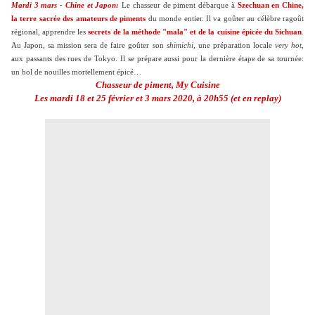
Mardi 3 mars - Chine et Japon:
Le chasseur de piment débarque à
Szechuan en Chine,
la terre sacrée des amateurs de piments
du monde entier. Il va goûter au célèbre ragoût
régional, apprendre les
secrets de la méthode "mala" et de la cuisine épicée du Sichuan
.
Au Japon, sa mission sera de faire goûter son
shimichi
, une préparation locale
very hot
,
aux passants des rues de Tokyo. Il se prépare aussi
pour la dernière étape de sa tournée:
un bol de nouilles mortellement épicé…
Chasseur de piment,
My Cuisine
Les mardi 18 et 25 février et 3 mars 2020, à 20h55 (et en replay)