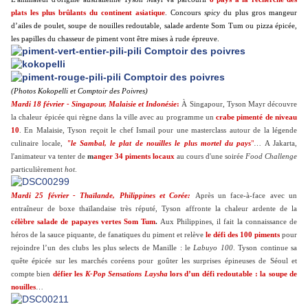
plats les plus brûlants du continent asiatique
. Concours
spicy
du plus gros mangeur
d’ailes de poulet, soupe de nouilles redoutable, salade ardente Som Tum ou pizza épicée,
les papilles du chasseur de piment vont être mises à rude épreuve.
(Photos Kokopelli et Comptoir des Poivres)
Mardi 18 février - Singapour, Malaisie et Indonésie
:
À Singapour, Tyson Mayr découvre
la chaleur épicée qui règne dans la ville avec au programme un
crabe pimenté de niveau
10
. En Malaisie, Tyson reçoit le chef Ismail pour une masterclass autour de la légende
culinaire locale,
"le Sambal, le plat de nouilles le plus mortel du pays
"
… A Jakarta,
l'animateur va tenter de
m
anger 34 piments locaux
au cours d'une soirée
Food Challenge
particulièrement
hot
.
Mardi 25 février - Thaïlande, Philippines et Corée:
Après un face-à-face avec un
entraîneur de boxe thaïlandaise très réputé, Tyson affronte la chaleur ardente de la
célèbre salade de papayes vertes Som Tum
.
Aux Philippines, il fait la connaissance de
héros de la sauce piquante, de fanatiques du piment et relève
le défi des 100 piments
pour
rejoindre l’un des clubs les plus selects de Manille : le
Labuyo 100
. Tyson continue sa
quête épicée sur les marchés coréens pour goûter les surprises épineuses de Séoul et
compte bien
défier les
K-Pop Sensations Laysha
lors d’un
défi redoutable : la soupe de
nouilles
…