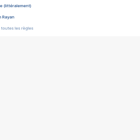
e (littéralement)
im Rayan
 toutes les règles
s les jeux vidéo
us choquant de Rockstar ? - Le scandale BULLY
e plus moche de Steam
du RÊVE tourne au CAUCHEMAR
pendant 8 heures
it… à tort
umiliés par un jeu vidéo
ire - Final Fantasy 8
ti un empire - Age of Empires