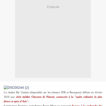
Publicité
La chaîne My Cuisine (disponible sur les réseaux SFR et Bouygues) diffuse en février
2010 une
série inédite
Chasseur de Piment
, consacrée à la "
quête culinaire la plus
féroce et spicy d'Asie
".
L'animateur d'origine australienne Tyson Mayr va parcourir
8 pays à la recherche des