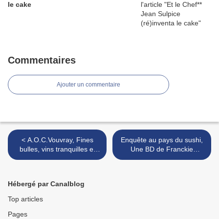
le cake
Commentaires
Ajouter un commentaire
< A.O.C.Vouvray, Fines
Enquête au pays du sushi,
bulles, vins tranquilles et
Une BD de Franckie
caves troglodytes...
Alarcon >
Hébergé par Canalblog
Top articles
Pages