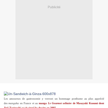
Publicité
Les amoureux de gastronomie y verront un hommage posthume au plus apprécié
des
mangaka
en France et au
manga
Le Gourmet solitaire
de Masayuki Kusumi dont
Jirô Taniguchi avait signé les dessins en 2005.