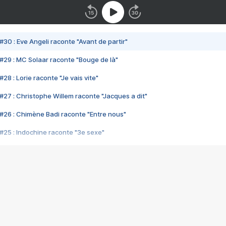
#30 : Eve Angeli raconte "Avant de partir"
#29 : MC Solaar raconte "Bouge de là"
28 : Lorie raconte "Je vais vite"
#27 : Christophe Willem raconte "Jacques a dit"
#26 : Chimène Badi raconte "Entre nous"
#25 : Indochine raconte "3e sexe"
#24 : Zaho raconte "C'est chelou"
#23 : Patrick Bruel raconte "Au café des délices"
#22 : Kyo raconte "Le chemin"
#21 : Nolwenn Leroy raconte "Cassé"
#20 : Patrick Hernandez raconte "Born to be alive"