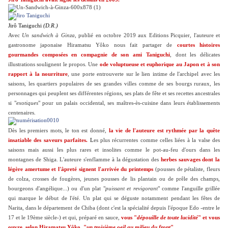
Jirô Taniguchi
(D.R.)
Avec
Un sandwich à Ginza
, publié en octobre 2019 aux Editions Picquier, l'auteure et
gastronome japonaise Hiramatsu Yôko nous fait partager de
courtes histoires
gourmandes composées en compagnie de son ami Taniguchi
, dont les délicates
illustrations soulignent le propos. Une
ode voluptueuse et euphorique au Japon et à son
rapport à la nourriture
, une porte entrouverte sur le lien intime de l'archipel avec les
saisons, les quartiers populaires de ses grandes villes comme de ses bourgs ruraux, les
personnages qui peuplent ses différentes régions, ses plats de fête et ses recettes ancestrales
si "
exotiques
" pour un palais occidental, ses maîtres-ès-cuisine dans leurs établissements
centenaires.
Dès les premiers mots, le ton est donné,
la vie de l'auteure est rythmée par la quête
insatiable des saveurs parfaites.
L
es plus récurrentes comme celles liées à la valse des
saisons mais aussi les plus rares et insolites comme
le pot-au-feu d'ours dans les
montagnes de Shiga
. L'auteure s'enflamme à la dégustation des
herbes sauvages dont la
légère amertume et l'âpreté signent l'arrivée du printemps
(pousses de pétaliste, fleurs
de colza, crosses de fougères, jeunes pousses de lis plantain ou de prêle des champs,
bourgeons d'angélique...) ou d'un plat "
puissant et revigorant
" comme l'an
guille grillée
qui marque le début de l'été.
Un plat qui se déguste notamment pendant les fêtes de
Narita, dans le département de Chiba (dont c'est la spécialité depuis l'époque Edo -entre le
17 et le 19ème siècle-) et qui, préparé en sauce,
vous "
dépouille de toute lucidité
" et vous
ouvre, selon Hiramatsu Yôko, "
un troisième oeil au milieu du front
"
...