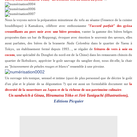
Nous la voyons suivre la préparation minutieuse du tofu au sésame (l'essence de la cuisine
bouddhique) à Kamakura, célébrer avec enthousiasme
"
l'accord parfait
" des gyôza
croustillants au porc noir avec une bière pression
, vanter la gamme des bières belges
proposées dans un bar de Roppongi, évoquer avec émotion le souvenir des saveurs, elles
aussi parfaites, des bières de la brasserie
Nada Colombia
dans le quartier de Yaesu à
Tokyo, un établissement fermé depuis 1993..., se régaler de
fritures de vers à soie en
cocons
, une spécialité du Dongbei du nord-est de la Chine) dans les restaurants chinois du
quartier de Ikebukuro, apprécier le goût sauvage du sanglier dont, nous dit-elle, la chair
au "
foisonnement de pétales rouges et blancs
" ressemble à une pivoine.
Un ouvrage très tonique, sensuel et intime (quoi de plus personnel que de décrire le goût
d'un plat et le plaisir de sa dégustation ?) qui est aussi un formidable document sur
la
diversité de la nourriture au Japon et de la richesse de son patrimoine culinaire
.
Un sandwich à Ginza, Hiramatsu Yôko et Jirô Taniguchi (illustrations),
Editions Picquier