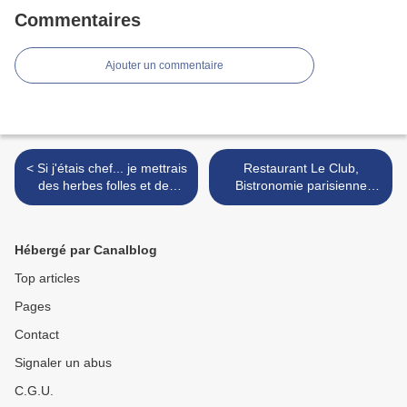
Commentaires
Ajouter un commentaire
< Si j'étais chef... je mettrais
Restaurant Le Club,
des herbes folles et des
Bistronomie parisienne
plantes sauvages à ma
avec vue >
carte
Hébergé par Canalblog
Top articles
Pages
Contact
Signaler un abus
C.G.U.