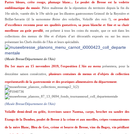
Pattes bleues, crête rouge, plumage blanc... Le poulet de Bresse est la vedette
emblématique du musée
. Pièce maîtresse de la réputation du territoire depuis la fin du
16e siècle, vantée dès le 19e siècle par les illustres gastronomes Grimod de la Reynière et
Brillat-Savarin (il la surnomme
Reine des volailles, Volaille des rois !
),
ce produit
d’excellence reconnu pour ses qualités gustatives, sa peau blanche et fine et sa chair
moelleuse au goût persillé
, est présent à tous les coins du musée, que ce soit dans les
collections des menus de fête et d'objets d’art décoratifs exposés ou sur les murs
présentant les Chefs étoilés de l'Ain et leurs spécialités.
(
Musée Bresse/Département de l'Ain)
Du
1er mars au 15 novembre 2019, l'exposition
L'Ain au menu
présentera, pour la
deuxième saison consécutive,
plusieurs centaines de menus et d'objets de collection
représentatifs de la gastronomie et des pratiques alimentaires du département
.
(Musée Bresse/Département de l'Ain)
Volaille demi-deuil en gelée, écrevisses sauce Nantua, carpe, brochet ou sandre des
Etangs de la Dombes, poulet de Bresse à la crème et aux morilles, crèpes vonnassiennes
de la mère Blanc, Bleu de Gex, crème et beurre de Bresse, vins du Bugey, vin pétillant