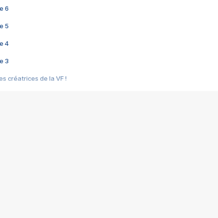
e 6
e 5
e 4
e 3
s créatrices de la VF !
e 2
e 1
e Mektoub My Love arrive enfin ! Rencontre avec Shaïn Boumedine et Sal
i : après Toni en famille
elle réalise le bouleversant Dites lui que je l'aime
ais ! Rencontre autour de Vie privée de Rebecca Zlotowski
 de Marguerite, Grave... Rencontre avec Ella Rumpf