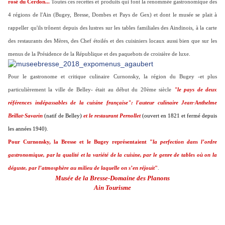
rosé du Cerdon...
Toutes ces recettes et produits qui font la renommée gastronomique des
4 régions de l'Ain (Bugey, Bresse, Dombes et Pays de Gex) et dont le musée se plait à
rappeller qu'ils trônent depuis des lustres sur les tables familiales des Aindinois, à la carte
des restaurants des Mères, des Chef étoilés et des cuisiniers locaux aussi bien que sur les
menus de la Présidence de la République et des paquebots de croisière de luxe.
Pour le gastronome et critique culinaire Curnonsky, la région du Bugey -et plus
particulièrement la ville de Belley- était au début du 20ème siècle
"le pays de deux
références indépassables de la cuisine française": l'auteur culinaire Jean-Anthelme
Brillat-Savarin
(natif de Belley)
et le restaurant Pernollet
(ouvert en 1821 et fermé depuis
les années 1940)
.
Pour Curnonsky, la Bresse et le Bugey représentaient "
la perfection dans l’ordre
gastronomique, par la qualité et la variété de la cuisine, par le genre de tables où on la
déguste, par l’atmosphère au milieu de laquelle on s’en réjouit
"
.
Musée de la Bresse-Domaine des Planons
Ain Tourisme