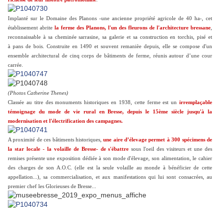
Implanté sur le Domaine des Planons -une ancienne propriété agricole de 40 ha-, cet
établissement abrite
la ferme des Planons, l'un des fleurons de l'architecture bressane
,
reconnaissable à sa cheminée sarrasine, sa galerie et sa construction en torchis, pisé et
à pans de bois. Construite en 1490 et souvent remanièe depuis, elle se compose d'un
ensemble architectural de cinq corps de bâtiments de ferme, réunis autour d’une cour
carrée.
(Photos Catherine Thenes)
Classée au titre des monuments historiques en 1938, cette ferme est un
irremplaçable
témoignage du mode de vie rural en Bresse, depuis le 15ème siècle jusqu'à la
modernisation et l'électrification des campagnes.
A proximité de ces bâtiments historiques,
une aire d’élevage permet à 300 spécimens de
la star locale - la volaille de Bresse- de s'ébattre
sous l'oeil des visiteurs et une des
remises présente une exposition dédiée à son mode d'élevage, son alimentation, le cahier
des charges de son A.O.C. (elle est la seule volaille au monde à bénéficier de cette
appellation...), sa commercialisation, et aux manifestations qui lui sont consacrées, au
premier chef les Glorieuses de Bresse...