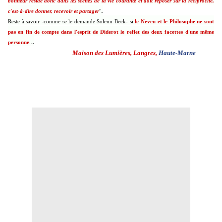
bonheur réside donc dans les scènes de la vie courante et doit reposer sur la réciprocité,
.
c'est-à-dire donner, recevoir et partager
"
Reste à savoir -comme se le demande Solenn Beck- si
l
e Neveu et le Philosophe ne sont
pas en fin de compte dans l'esprit de Diderot le reflet des deux facettes d'une même
.
personne
..
Maison
Maison des Lumières
, Langres,
Haute-Marne