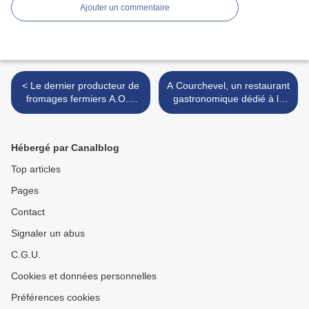
Ajouter un commentaire
< Le dernier producteur de
A Courchevel, un restaurant
fromages fermiers A.O.P.
gastronomique dédié à la
Langres au lait cru
pâtisserie haute couture >
Hébergé par Canalblog
Top articles
Pages
Contact
Signaler un abus
C.G.U.
Cookies et données personnelles
Préférences cookies