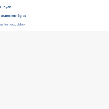
im Rayan
 toutes les règles
s les jeux vidéo
us choquant de Rockstar ? - Le scandale BULLY
e plus moche de Steam
du RÊVE tourne au CAUCHEMAR
pendant 8 heures
it… à tort
umiliés par un jeu vidéo
ire - Final Fantasy 8
ti un empire - Age of Empires
story DOFUS