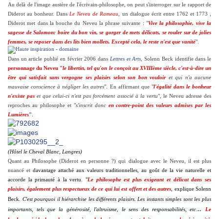
Au delà de l'image austère de l'écrivain-philosophe, on peut s'interroger sur le rapport de
Diderot au bonheur. Dans
Le Neveu de Rameau
, un dialogue écrit entre 1762 et 1773 ,
Diderot met dans la bouche du Neveu la phrase suivante : "
Vive la philosophie, vive la
sagesse de Salomon: boire du bon vin, se gorger de mets délicats, se rouler sur de jolies
femmes, se reposer dans des lits bien mollets. Excepté cela, le reste n'est que vanité
".
Dans un article publié en février 2006 dans
Lettres et Arts
,
Solenn Beck identifie dans le
personnage du Neveu "
le libertin, tel qu'on le conçoit au XVIIIème siècle, c'est-à-dire un
être qui satisfait sans vergogne ses plaisirs selon son bon vouloir
et qui n'a aucune
mauvaise conscience à négliger les autres
". En affirmant que "
l'égalité dans le bonheur
n'existe pas
et que celui-ci n'est pas forcément associé à la vertu
", le Neveu adresse des
reproches au philosophe et "
s'inscrit donc
en contre-point des valeurs admises par les
Lumières
"
.
(Hôtel le Cheval Blanc, Langres)
Quant au Philosophe (Diderot en personne ?) qui dialogue avec le Neveu, il est plus
nuancé et
davantage attaché aux valeurs traditionnelles, au goût de la vie naturelle et
accorde la primauté à la vertu. "
Le philosophe est plus exigeant et délicat dans ses
plaisirs, également plus respectueux de ce qui lui est offert et des autres
,
explique Solenn
Beck
.
C'est pourquoi
il hiérarchise les différents plaisirs
. Les
instants simples
sont les plus
..
importants, tels que
la générosité, l'altruisme, le sens des responsabilités
, etc.
Le