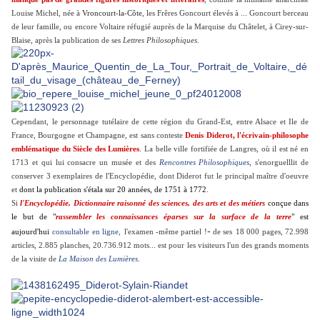
Louise Michel, née à
Vroncourt-la-Côte
, les Frêres Goncourt élevés à ... Goncourt berceau
de leur famille, ou encore Voltaire réfugié
auprès de la Marquise du Châtelet
, à Cirey-sur-
Blaise, après la publication de ses
Lettres Philosophiques
.
Cependant, le personnage tutélaire de cette région du Grand-Est, entre Alsace et Ile de
France, Bourgogne et Champagne, est sans conteste
Denis Diderot, l'écrivain-philosophe
emblématique du Siècle des Lumières
. La belle ville fortifiée de Langres, où il est né en
1713 et qui lui consacre un musée et des
Rencontres Philosophiques
, s'enorguelllit de
conserver 3 exemplaires de l'Encyclopédie, dont Diderot fut le principal maître d'oeuvre
et
dont la publication s'étala sur 20 années, de 1751 à 1772
.
Si
l'Encyclopédie,
Dictionnaire raisonné des sciences, des arts et des métiers
conçue dans
le but de "
rassembler les connaissances éparses sur la surface de la terre
" est
-
aujourd'hui
consultable en ligne,
l'examen -même partiel !
de ses
18 000 pages, 72.998
articles, 2.885 planches, 20.736.912 mots... est pour les visiteurs l'un des grands moments
de la visite de
La Maison des Lumières
.