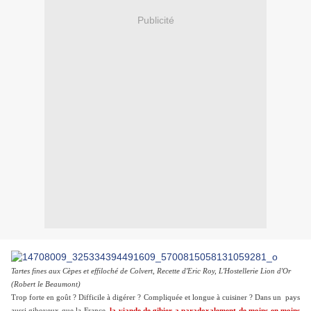
Publicité
Tartes fines aux Cèpes et effiloché de Colvert, Recette d'
Eric Roy, L'Hostellerie Lion d'Or
(Robert le Beaumont)
Trop forte en goût ? Difficile à digérer ? Compliquée et longue à cuisiner ? Dans un pays
aussi giboyeux que la France,
la viande de gibier a paradoxalement de moins en moins