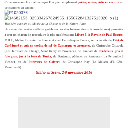
d'une sauce au chocolat mais que l'on peut simplement
poêler, sauter, rôtir en cocotte
ou
consommer en terrine.
Trophées exposés au Musée de la Chasse et de la Nature-Paris
Un carnet de recettes (téléchargeable sur les sites Internet des trois associations) permettra
à tout un chacun de reproduire le très emblématique
Lièvre à la Royale de Paul Bocuse,
M.0.F., Maître Cuisinier de France et chef Euro-Toques France, ou la recette de
Filet de
Cerf fumé et cuit en croûte de sel de Camargue et aromates
, de Christophe Chiavola
(Les Terrasses de l’Image, Saint Rémy de Provence), de Timbale de
Perdreaux gris et
foie gras, jus à la fève de Tonka
, de Benjamin, pâtissier au Restaurant La Pyramide à
Vienne), ou de
Pithiviers de Colvert
, de Christophe Hay (La Maison d’à Côté,
Montlivault).
Gibier en Scène, 2-9 novembre 2016