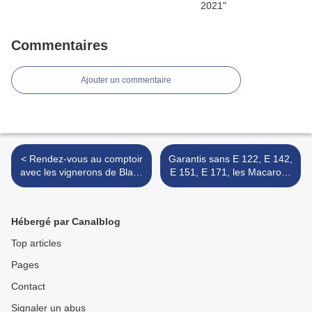
Commentaires
Ajouter un commentaire
< Rendez-vous au comptoir
Garantis sans E 122, E 142,
avec les vignerons de Blaye
E 151, E 171, les Macarons
Côtes de Bordeaux
Nature de Hugo § Victor >
Hébergé par Canalblog
Top articles
Pages
Contact
Signaler un abus