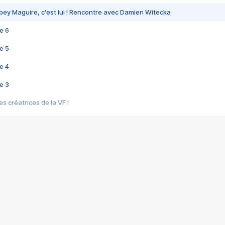
bey Maguire, c'est lui ! Rencontre avec Damien Witecka
e 6
e 5
e 4
e 3
s créatrices de la VF !
e 2
e 1
e Mektoub My Love arrive enfin ! Rencontre avec Shaïn Boumedine et Sal
i : après Toni en famille
elle réalise le bouleversant Dites lui que je l'aime
ais ! Rencontre autour de Vie privée de Rebecca Zlotowski