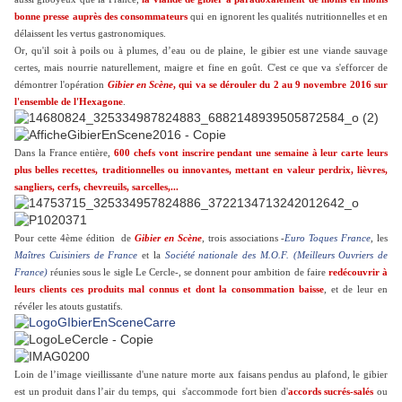
bonne presse auprès des consommateurs
qui en ignorent les qualités nutritionnelles et en
délaissent les vertus gastronomiques.
Or, qu'il soit à poils ou à plumes, d’eau ou de plaine, le gibier est une viande sauvage
certes, mais nourrie naturellement, maigre et fine en goût. C'est ce que va s'efforcer de
démontrer l'opération
Gibier en Scène
, qui va se dérouler du 2 au 9 novembre 2016 sur
l'ensemble de l'Hexagone
.
Dans la France entière,
600 chefs vont inscrire pendant une semaine à leur carte leurs
plus belles recettes, traditionnelles ou innovantes, mettant en valeur perdrix, lièvres,
sangliers, cerfs, chevreuils, sarcelles,...
Pour cette 4ème édition de
Gibier en Scène
, trois associations -
Euro Toques France
, les
Maîtres Cuisiniers de France
et la
Société nationale des M.O.F. (Meilleurs Ouvriers de
France)
réunies sous le sigle Le Cercle-, se donnent pour ambition de faire
redécouvrir à
leurs clients ces produits mal connus et dont la consommation baisse
, et de leur en
révéler les atouts gustatifs.
Loin de l’image vieillissante d'une nature morte aux faisans pendus au plafond, le gibier
est un produit dans l’air du temps, qui s'accommode fort bien d'
accords sucrés-salés
ou