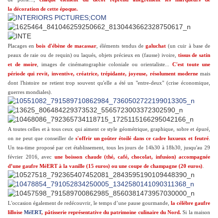
la décoration de cette époque.
Placages en
bois d'ébène de macassar
, éléments tendus de
galuchat
(un cuir à base de
peaux de raie ou de requin) ou laqués, objets précieux en (fausse) ivoire,
tissus de satin
et de moire
, images de cinématographie coloniale ou orientaliste...
C'est toute une
période qui revit, inventive, créatrice, trépidante, joyeuse, résolument moderne
mais
dont l'histoire ne retient trop souvent qu'elle a été un "entre-deux" (crise économique,
guerres mondiales).
A toutes celles et à tous ceux qui aiment ce style géométrique, graphique, sobre et épuré,
on ne peut que conseiller de
s'offrir un goûter étoilé dans ce cadre luxueux et feutré
.
Un tea-time proposé par cet établissement, tous les jours de 14h30 à 18h30, jusqu'au 29
février 2016, avec
une boisson chaude (thé, café, chocolat, infusion) accompagnée
d’une gaufre MéERT à la vanille (15 euros) ou une coupe de champagne (20 euros)
.
L'occasion également de redécouvrir, le temps d’une pause gourmande,
la célèbre gaufre
lilloise
MéERT
, pâtisserie représentative du patrimoine culinaire du Nord.
Si la maison