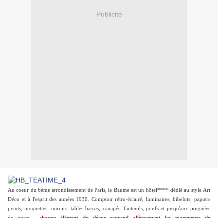
Publicité
Au coeur du 6ème arrondissement de Paris, le Baume est un hôtel**** dédié au style Art
Déco et à l'esprit des années 1930. Comptoir rétro-éclairé, luminaires, bibelots, papiers
peints, moquettes, miroirs, tables basses, canapés, fauteuils, poufs et jusqu'aux
poignées
de porte
...,
chaque élément du décor reprend allègrement les marqueurs de