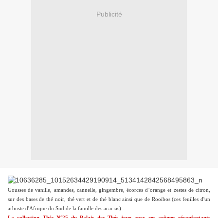
Publicité
Gousses de vanille, amandes, cannelle, gingembre, écorces d’orange et zestes de citron,
sur des bases
de thé noir, thé vert et de thé blanc ainsi que de Rooibos (ces feuilles d'un
arbuste d'Afrique du Sud de la famille des acacias)
...
La collection Thés N°25 du Palais des Thés joue avec ces arômes réconfortants