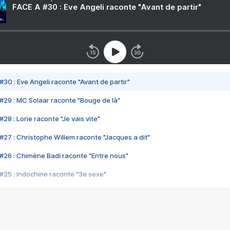
FACE A #30 : Eve Angeli raconte "Avant de partir"
#30 : Eve Angeli raconte "Avant de partir"
#29 : MC Solaar raconte "Bouge de là"
28 : Lorie raconte "Je vais vite"
#27 : Christophe Willem raconte "Jacques a dit"
#26 : Chimène Badi raconte "Entre nous"
#25 : Indochine raconte "3e sexe"
#24 : Zaho raconte "C'est chelou"
#23 : Patrick Bruel raconte "Au café des délices"
#22 : Kyo raconte "Le chemin"