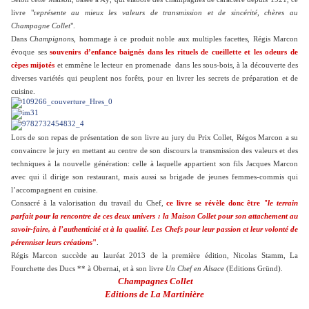
livre "r
eprésente au mieux les valeurs de transmission et de sincérité, chères au
Champagne Collet
".
Dans
Champignon
s, hommage à ce produit noble aux multiples facettes, Régis Marcon
évoque ses
souvenirs d’enfance baignés dans les rituels de cueillette et les odeurs de
cèpes mijotés
et emmène le lecteur en promenade dans les sous-bois, à la découverte des
diverses variétés qui peuplent nos forêts, pour en livrer les secrets de préparation et de
cuisine.
Lors de son repas de présentation de son livre au jury du Prix Collet, Régos Marcon a su
convaincre le jury en mettant au centre de son discours la transmission des valeurs et des
techniques à la nouvelle génération: celle à laquelle appartient son fils Jacques Marcon
avec qui il dirige son restaurant, mais aussi sa brigade de jeunes femmes-commis qui
l’accompagnent en cuisine.
Consacré à la valorisation du travail du Chef,
ce livre se révèle donc être
"le terrain
parfait pour la rencontre de ces deux univers : la Maison Collet pour son attachement au
savoir-faire, à l’authenticité et à la qualité. Les Chefs pour leur passion et leur volonté de
pérenniser leurs créations
"
.
Régis Marcon succède au lauréat 2013 de la première édition, Nicolas Stamm, La
Fourchette des Ducs ** à Obernai, et à son livre
Un Chef en Alsace
(Editions Gründ).
Champagnes Collet
Editions de La Martinière