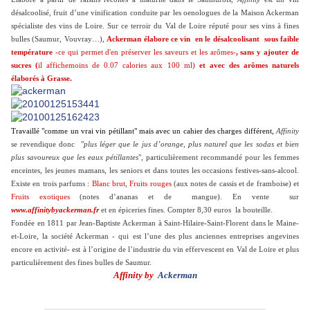
désalcoolisé, fruit d’une vinification conduite par les
oenologues de la Maison Ackerman
spécialiste d
es vins
de Loire.
Sur ce terroir du Val de Loire réputé pour ses vins à fines
bulles (Saumur, Vouvray…),
Ackerman élabore ce
vin en le désalcoolisant
sous faible
température
-ce qui permet d'en préserver
les saveurs et les arômes-
, sans y ajouter de
sucres (
il affiche
m
oins de 0.07 calories aux 100 ml)
et avec des arômes naturels
élaborés à
Grasse
.
Travaillé "comme un vrai vin pétillant" mais avec un cahier des charges différent,
Affinity
se revendique donc "
plus léger que
le jus d’orange, plus naturel que les sodas et bien
plus savoureux que les eaux pétillantes
", particulièrement recommandé pour les femmes
enceintes, les jeunes mamans, les seniors et dans toutes les occasions festives-sans-alcool.
Existe en trois parfums :
Blanc brut
,
Fruits rouges
(aux notes
de cassis et de framboise) et
Fruits exotiques
(notes
d’ananas et de
mangue). En vente sur
www.affinitybyackerman.fr
et en épiceries fines. Compter
8,30 euros la bouteille.
Fondée en 1811 par Jean-Baptiste Ackerman à Saint-Hilaire-Saint-Florent dans le Maine-
et-Loire, la société Ackerman - qui
est l’une des plus anciennes entreprises angevines
encore en activité-
est à l’origine de l’industrie du vin effervescent en Val de Loire et plus
particulièrement des fines bulles de Saumur.
Affinity by
Ackerman