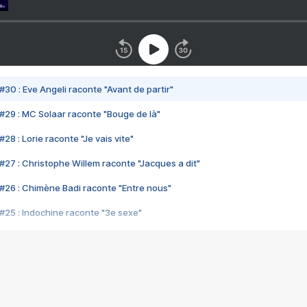
#30 : Eve Angeli raconte "Avant de partir"
#29 : MC Solaar raconte "Bouge de là"
28 : Lorie raconte "Je vais vite"
#27 : Christophe Willem raconte "Jacques a dit"
#26 : Chimène Badi raconte "Entre nous"
#25 : Indochine raconte "3e sexe"
#24 : Zaho raconte "C'est chelou"
#23 : Patrick Bruel raconte "Au café des délices"
#22 : Kyo raconte "Le chemin"