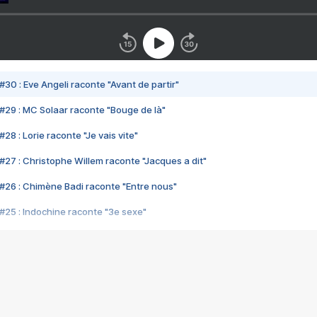
#30 : Eve Angeli raconte "Avant de partir"
#29 : MC Solaar raconte "Bouge de là"
28 : Lorie raconte "Je vais vite"
#27 : Christophe Willem raconte "Jacques a dit"
#26 : Chimène Badi raconte "Entre nous"
#25 : Indochine raconte "3e sexe"
#24 : Zaho raconte "C'est chelou"
#23 : Patrick Bruel raconte "Au café des délices"
#22 : Kyo raconte "Le chemin"
#21 : Nolwenn Leroy raconte "Cassé"