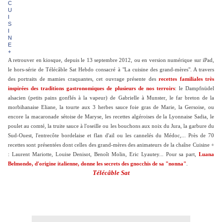
A retrouver en kiosque, depuis le 13 septembre 2012, ou en version numérique sur iPad,
le hors-série de Télécâble Sat Hebdo consacré à "La cuisine des grand-mères". A travers
des portraits de mamies craquantes, cet ouvrage présente des
recettes familiales très
inspirées des traditions gastronomiques de plusieurs de nos terroirs
: le Dampfnüdel
alsacien (petits pains gonflés à la vapeur) de Gabrielle à Munster, le far breton de la
morbihanaise Eliane, la tourte aux 3 herbes sauce foie gras de Marie, la Gersoise, ou
encore la macaronade sétoise de Maryse, les recettes algéroises de la Lyonnaise Sadia, le
poulet au comté, la truite sauce à l'oseille ou les bouchons aux noix du Jura, la garbure du
Sud-Ouest, l'entrecôte bordelaise et flan d'ail ou les cannelés du Médoc,... Près de 70
recettes sont présentées dont celles des grand-mères des animateurs de la chaîne Cuisine +
: Laurent Mariotte, Louise Denisot, Benoît Molin, Eric Lyautey... Pour sa part,
Luana
Belmondo, d'origine italienne, donne les secrets des gnocchis de sa "nonna"
.
Télécâble Sat