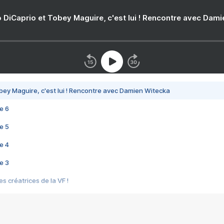
 DiCaprio et Tobey Maguire, c'est lui ! Rencontre avec Dam
bey Maguire, c'est lui ! Rencontre avec Damien Witecka
e 6
e 5
e 4
e 3
s créatrices de la VF !
e 2
e 1