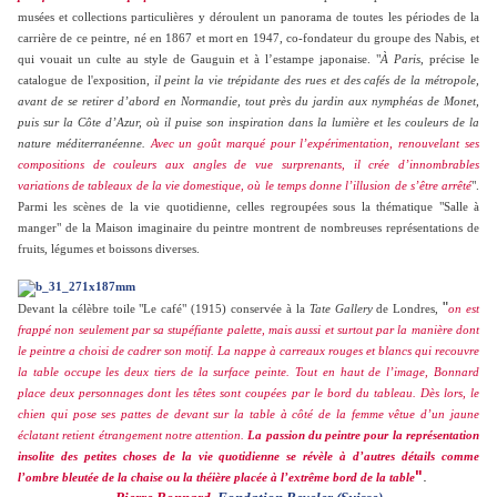
musées et collections particulières y déroulent un panorama de toutes les périodes de la
carrière de ce peintre, né en 1867 et mort en 1947, co-fondateur du groupe des Nabis, et
qui vouait un culte au style de Gauguin et à l’estampe japonaise. "
À Paris
, précise le
catalogue de l'exposition,
il peint la vie trépidante des rues et des cafés de la métropole,
avant de se retirer d’abord en Normandie, tout près du jardin aux nymphéas de Monet,
puis sur la Côte d’Azur, où il puise son inspiration dans la lumière et les couleurs de la
nature méditerranéenne.
Avec un goût marqué pour l’expérimentation, renouvelant ses
compositions de couleurs aux angles de vue surprenants, il crée d’innombrables
variations de tableaux de la vie domestique, où le temps donne l’illusion de s’être arrêté
".
Parmi les scènes de la vie quotidienne, celles regroupées sous la thématique "Salle à
manger" de la Maison imaginaire du peintre montrent de nombreuses représentations de
fruits, légumes et boissons diverses.
"
Devant la célèbre toile "Le café" (1915) conservée à la
Tate Gallery
de Londres,
o
n est
frappé non seulement par sa stupéfiante palette, mais aussi et surtout par la manière dont
le peintre a choisi de cadrer son motif. La nappe à carreaux rouges et blancs qui recouvre
la table occupe les deux tiers de la surface peinte. Tout en haut de l’image, Bonnard
place deux personnages dont les têtes sont coupées par le bord du tableau. Dès lors, le
chien qui pose ses pattes de devant sur la table à côté de la femme vêtue d’un jaune
éclatant retient étrangement notre attention.
La passion du peintre pour la représentation
insolite des petites choses de la vie quotidienne se révèle à d’autres détails comme
"
.
l’ombre bleutée de la chaise ou la théière placée à l’extrême bord de la table