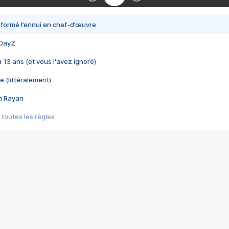
nsformé l’ennui en chef-d’œuvre
 DayZ
 a 13 ans (et vous l'avez ignoré)
e (littéralement)
im Rayan
 toutes les règles
s les jeux vidéo
us choquant de Rockstar ? - Le scandale BULLY
e plus moche de Steam
du RÊVE tourne au CAUCHEMAR
pendant 8 heures
it… à tort