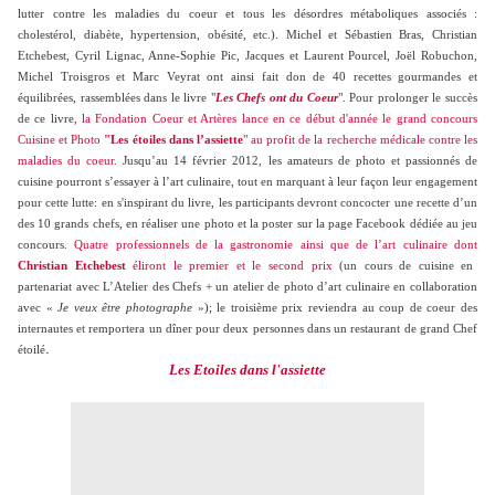
lutter contre les maladies du coeur et tous les désordres métaboliques associés :
cholestérol, diabète, hypertension, obésité, etc.). Michel et Sébastien Bras, Christian
Etchebest, Cyril Lignac, Anne-Sophie Pic, Jacques et Laurent Pourcel, Joël Robuchon,
Michel Troisgros et Marc Veyrat ont ainsi fait don de 40 recettes gourmandes et
équilibrées, rassemblées dans le livre "
Les Chefs ont du Coeur
". Pour prolonger le succès
de ce livre,
la Fondation Coeur et Artères lance en ce début d'année le grand concours
Cuisine et Photo
"Les étoiles dans l’assiette
" au profit de la recherche médicale contre les
maladies du coeur.
Jusqu’au 14 février 2012, les amateurs de photo et passionnés de
cuisine pourront s’essayer à l’art culinaire, tout en marquant à leur façon leur engagement
pour cette lutte: en s'inspirant du livre, les participants devront concocter une recette d’un
des 10 grands chefs, en réaliser une photo et la poster sur la page Facebook dédiée au jeu
concours.
Quatre professionnels de la gastronomie ainsi que de l’art culinaire dont
Christian Etchebest
éliront le premier et le second prix
(un cours de cuisine en
partenariat avec L’Atelier des Chefs + un atelier de photo d’art culinaire en collaboration
avec «
Je veux être photographe
»); le troisième prix reviendra au coup de coeur des
internautes et remportera un dîner pour deux personnes dans un restaurant de grand Chef
.
étoilé
Les Etoiles dans l'assiette