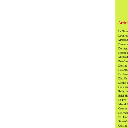
Articl
La Toura
Local ou
Macarons
Biscuite
Des algu
Herbes s
Mastercl
Eve Card
Dessine 
Des cho
Dr. Jean
Dis, On 
Donny di
Cuisiner
Reify, d
Bilal Ha
Le Petit
Marcel B
Cresson 
Hollywoo
BD Une t
Street-f
Cuisine 