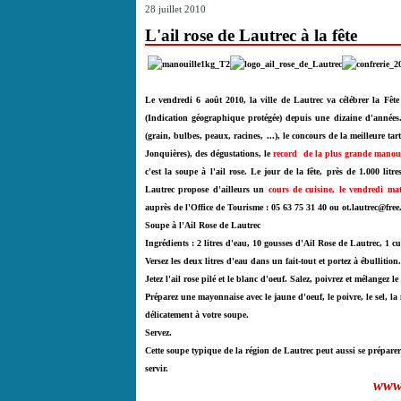
28 juillet 2010
L'ail rose de Lautrec à la fête
Le vendredi 6 août 2010, la ville de Lautrec va célébrer la Fêt
(Indication géographique protégée) depuis une dizaine d'années
(grain, bulbes, peaux, racines, ...), l
e concours de la meilleure ta
Jonquières), des dégustations, le
record de la plus grande
manoui
c'est la soupe à l'ail rose. Le jour de la fête, près de 1.000 l
Lautrec propose d'ailleurs un
cours de cuisine, le vendredi ma
auprès de l'Office de Tourisme : 05 63 75 31 40 ou ot.lautrec@free.
Soupe à l'Ail Rose de Lautrec
I
ngrédients : 2 litres d'eau, 10 gousses d'Ail Rose de Lautrec, 1 cu
Versez les deux litres d'eau dans un fait-tout et portez à ébullition.
Jetez l'ail rose pilé et le blanc d'oeuf. Salez, poivrez et mélangez le
Préparez une mayonnaise avec le jaune d'oeuf, le poivre, le sel, la
délicatement à votre soupe.
Servez.
Cette soupe typique de la région de Lautrec peut aussi se préparer 
servir.
www.