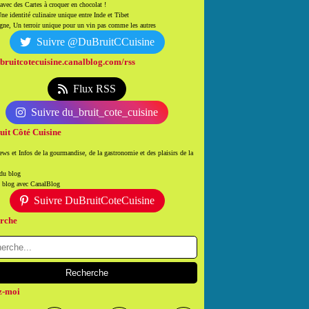
 avec des Cartes à croquer en chocolat !
ne identité culinaire unique entre Inde et Tibet
ne, Un terroir unique pour un vin pas comme les autres
Suivre @DuBruitCCuisine
/bruitcotecuisine.canalblog.com/rss
Flux RSS
Suivre du_bruit_cote_cuisine
uit Côté Cuisine
ws et Infos de la gourmandise, de la gastronomie et des plaisirs de la
 du blog
n blog avec CanalBlog
Suivre DuBruitCoteCuisine
rche
z-moi