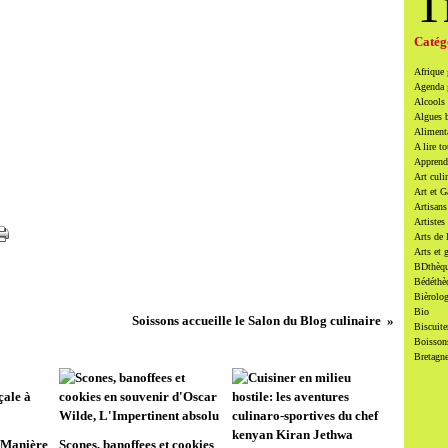
T
Catég
Afrique
Agenda
Alcools 
Algues 
Alimenta
A lire to
Apprendr
Art culi
Art et 
Artisans
Artistes
Arts de 
Arts et 
BDthèqu
Bédéthè
Bièrolog
Bio
Soissons accueille le Salon du Blog culinaire
Biscuite
Boissons
Bretagn
oManière
Scones, banoffees et cookies