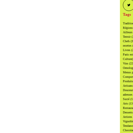
Tags
Traditi
Région
Ailleur
Terroir
(
Chefs
(
recettes
Livres
(
Paris es
Culture
Vins
(22
Oenolo
Menus p
Compor
Produit
Artisan
Douceu
adresse
Sucré
(1
Arts
(13
Restaur
Dessert
Artistes
Vignobl
Tendanc
Chocol