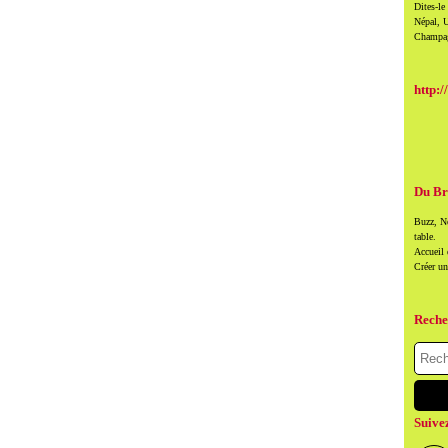
Dites-le
Népal, U
Champag
http:/
Du Br
Buzz, Ne
table.
Accueil
Créer u
Reche
Suive