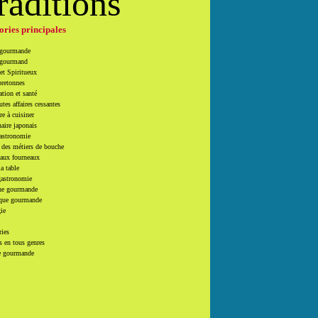
raditions
ories principales
 gourmande
 gourmand
et Spiritueux
bretonnes
tion et santé
utes affaires cessantes
e à cuisiner
naire japonais
Gastronomie
 des métiers de bouche
 aux fourneaux
la table
gastronomie
e gourmande
que gourmande
ie
ries
 en tous genres
e gourmande