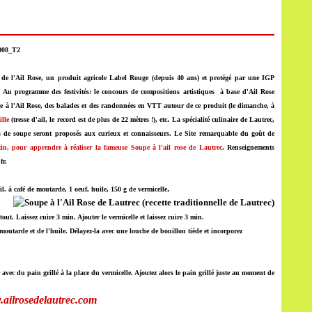
e de l'Ail Rose, un produit agricole Label Rouge (depuis 40 ans) et protégé par une IGP
.
Au programme des festivités: le concours de compositions artistiques à base d'Ail Rose
rte à l'Ail Rose, des balades et des randonnées en VTT autour de ce produit (le dimanche, à
.
lle
(tresse d'ail, le record est de plus de 22 mètres !), etc
La spécialité culinaire de Lautrec,
itres de soupe seront proposés aux curieux et connaisseurs. Le Site remarquable du goût de
tin, pour apprendre à réaliser la fameuse Soupe à l'ail rose de Lautrec
. Renseignements
fr.
.
il. à café de moutarde, 1 oeuf, huile, 150 g de vermicelle
 tout. Laissez cuire 3 min. Ajouter le vermicelle et laissez cuire 3 min.
 moutarde et de l'huile. Délayez-la avec une louche de bouillon tiède et incorporez
avec du pain grillé à la place du vermicelle. Ajoutez alors le pain grillé juste au moment de
ailrosedelautrec.com