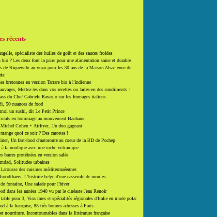
es récents
ngelle, spécialiste des huiles de goût et des sauces froides
 bio ? Les deux font la paire pour une alimentation saine et durable
 de Riquewihr au yuzu pour les 30 ans de la Maison Alsacienne de
rie
es bretonnes en version Tartare bio à l'indienne
auvages, Mettez-les dans vos recettes ou faites-en des condiments !
ass du Chef Gabriele Ravasio sur les fromages italiens
i, 50 nuances de food
moi un sushi, dit Le Petit Prince
colats en hommage au mouvement Bauhaus
-Michel Cohen + Airfryer, Un duo gagnant
mange quoi ce soir ? Des carottes !
ner, Un fast-food d'autoroute au coeur de la BD de Pochep
 à la nordique avec une roche volcanique
es barres protéinées en version salée
mdad, Solitudes urbaines
 Larousse des cuisines méditerranéennes
roodthaers, L'histoire belge d'une casserole de moules
de fontaine, Une salade pour l'hiver
d dans les années 1940 vu par le cinéaste Jean Renoir
able pour 3, Vins rares et spécialités régionales d'Italie en mode polar
ood à la française, 85 très bonnes adresses à Paris
et nourriture. Incontournables dans la littérature française