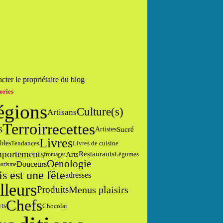
cter le propriétaire du blog
ories
égions
Culture(s)
Artisans
Terroir
recettes
s
Sucré
Artistes
Livres
bles
Tendances
Livres de cuisine
portements
Arts
Restaurants
fromages
Légumes
Oenologie
Douceurs
urisme
is est une fête
adresses
lleurs
Menus plaisirs
Produits
Chefs
rts
Chocolat