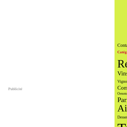
Conta
Catég
R
Vin
Vigno
Com
Publicité
Oenoto
Par
Ai
Desse