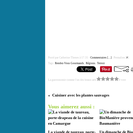
Posté par Catherine Thenes à 17:31 -
Commentaires [
…
]
- Permalien [
#
]
Tags:
Rendez-Vous Gourmands
,
Régions
,
Terroir
La gastronomie comme l'un des beaux-arts
0 vote
Cuisiner avec les plantes sauvages
Vous aimerez aussi :
La viande de taureau, porte-
Un dimanche de Bi