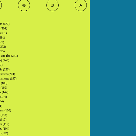
ons
(677)
s
(504)
s
(431)
391)
377)
(372)
295)
t une fête
(271)
(s)
(246)
7)
gie
(223)
laisirs
(204)
tements
(197)
s
(183)
s
(160)
rs
(147)
s
(144)
34)
1)
ants
(130)
s
(113)
(112)
es
(112)
es
(104)
at
(102)