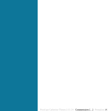
Posté par Catherine Thenes à 15:24 -
Commentaires [
…
]
- Permalien [
#
]