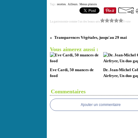
Tags:
recettes
,
Ailleurs
,
Menus plaisirs
La gastronomie comme l'un des beaux-arts
0 vote
Transparences Végétales, jusqu'au 29 mai
Vous aimerez aussi :
Eve Cardi, 50 nuances de
Dr. Jean-Michel Co
food
Airfryer, Un duo ga
Commentaires
Ajouter un commentaire