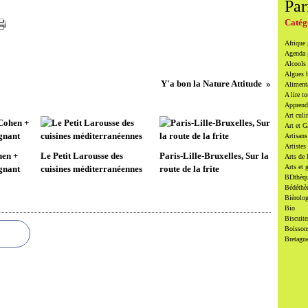
Par
Catég
Afrique
Agenda
Alcools 
Algues 
Y'a bon la Nature Attitude
Alimenta
A lire to
Apprendr
Art culi
Art et 
Artisans
Artistes
hen +
Le Petit Larousse des
Paris-Lille-Bruxelles, Sur la
Arts de 
Arts et 
gnant
cuisines méditerranéennes
route de la frite
BDthèqu
Bédéthè
Bièrolog
Bio
Biscuite
Boissons
Bretagn