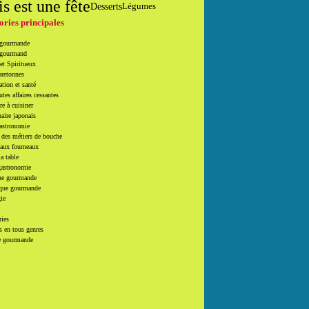
is est une fête
Desserts
Légumes
ories principales
 gourmande
 gourmand
et Spiritueux
bretonnes
tion et santé
utes affaires cessantes
e à cuisiner
naire japonais
Gastronomie
 des métiers de bouche
 aux fourneaux
la table
gastronomie
e gourmande
que gourmande
ie
ries
 en tous genres
e gourmande