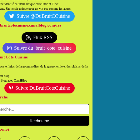
ne identité culinaire unique entre Inde et Tibet
ne, Un terroir unique pour un vin pas comme les autres
Suivre @DuBruitCCuisine
/bruitcotecuisine.canalblog.com/rss
Flux RSS
Suivre du_bruit_cote_cuisine
uit Côté Cuisine
ws et Infos de la gourmandise, de la gastronomie et des plaisirs de la
 du blog
n blog avec CanalBlog
Suivre DuBruitCoteCuisine
rche
z-moi