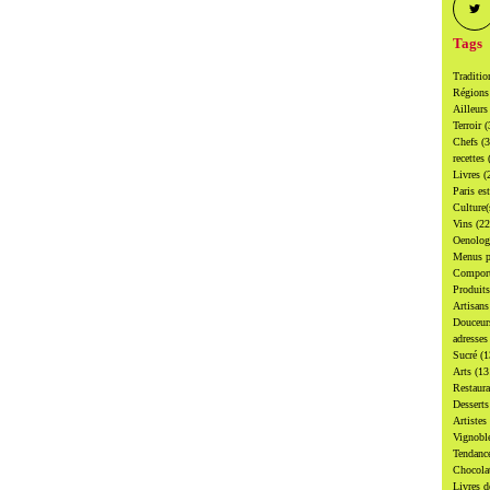
Tags
Traditi
Région
Ailleur
Terroir
(
Chefs
(
recettes
Livres
(
Paris es
Culture
Vins
(22
Oenolo
Menus p
Compor
Produit
Artisan
Douceu
adresse
Sucré
(1
Arts
(13
Restaur
Dessert
Artistes
Vignobl
Tendanc
Chocol
Livres d