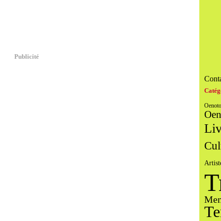
Publicité
Conta
Catég
Oenoto
Oen
Liv
Cul
Artist
T
Men
Te