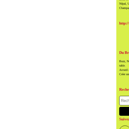
Népal, U
Champag
http:/
Du Br
Buzz, Ne
table.
Accueil
Créer u
Reche
Suive