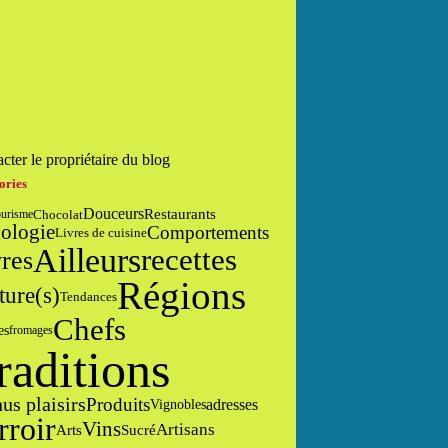
cter le propriétaire du blog
ories
Douceurs
Restaurants
Chocolat
urisme
ologie
Comportements
Livres de cuisine
Ailleurs
recettes
res
Régions
ture(s)
Tendances
Chefs
es
fromages
raditions
us plaisirs
Produits
adresses
Vignobles
rroir
Vins
Artisans
Arts
Sucré