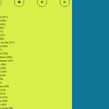
ons
(677)
s
(504)
s
(431)
391)
377)
(372)
295)
t une fête
(271)
(s)
(246)
7)
gie
(223)
laisirs
(204)
tements
(197)
s
(183)
s
(160)
rs
(147)
s
(144)
34)
1)
ants
(130)
s
(113)
(112)
es
(112)
es
(104)
at
(102)
e cuisine
(98)