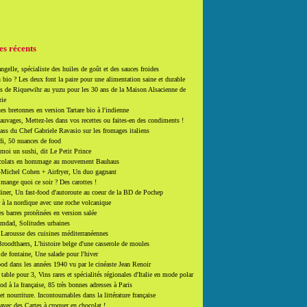
es récents
ngelle, spécialiste des huiles de goût et des sauces froides
 bio ? Les deux font la paire pour une alimentation saine et durable
 de Riquewihr au yuzu pour les 30 ans de la Maison Alsacienne de
rie
es bretonnes en version Tartare bio à l'indienne
auvages, Mettez-les dans vos recettes ou faites-en des condiments !
ass du Chef Gabriele Ravasio sur les fromages italiens
i, 50 nuances de food
moi un sushi, dit Le Petit Prince
colats en hommage au mouvement Bauhaus
-Michel Cohen + Airfryer, Un duo gagnant
mange quoi ce soir ? Des carottes !
ner, Un fast-food d'autoroute au coeur de la BD de Pochep
 à la nordique avec une roche volcanique
es barres protéinées en version salée
mdad, Solitudes urbaines
 Larousse des cuisines méditerranéennes
roodthaers, L'histoire belge d'une casserole de moules
de fontaine, Une salade pour l'hiver
d dans les années 1940 vu par le cinéaste Jean Renoir
able pour 3, Vins rares et spécialités régionales d'Italie en mode polar
ood à la française, 85 très bonnes adresses à Paris
et nourriture. Incontournables dans la littérature française
 avec des Cartes à croquer en chocolat !