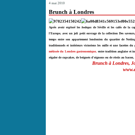
4 mai 2010
Brunch à Londres
Après avoir exploré les
bodegas
de Séville et les cafés de la c
l'Europe, avec un joli petit ouvrage de la collection Des saveurs
temps entre son appartement londonien du quartier de Notti
traditionnels
et intérieurs victoriens les mille et une facettes du
métissée du Londres gastronomique,
entre tradition anglaise et 
régaler de cupcakes, de beignets d'oignons ou de röstis au bacon, 
Brunch à Londres, J
www.e