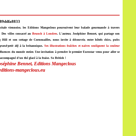
apitale viennoise, les Editions Mangeclous poursuivent leur balade gourmande à travers
, Des villes consacré au
Brunch à Londres
.
L'auteur, Joséphine Bennet, qui partage son
ng Hill
et son cottage de Cornouailles, nous invite à découvrir, entre hôtels
chics, pubs
.
grand-petit déj
à la britannique
Ses illustrations
fraîches et naïves
soulignent la couleur
influences du monde entier. Une invitation à prendre le premier Eurostar venu pour aller se
accompagné d'un thé glacé à la fraise. So British !
oséphine Bennet, Editions Mangeclous
ditions-mangeclous.eu