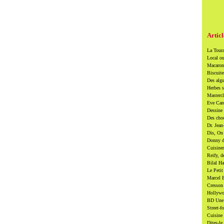
Articl
La Toura
Local ou
Macarons
Biscuite
Des algu
Herbes s
Mastercl
Eve Card
Dessine 
Des cho
Dr. Jean
Dis, On 
Donny di
Cuisiner
Reify, d
Bilal Ha
Le Petit
Marcel B
Cresson 
Hollywoo
BD Une t
Street-f
Cuisine 
Dites-le