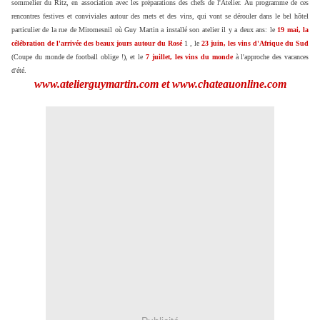
sommelier du Ritz, en association avec les préparations des chefs de l'Atelier. Au programme de ces
rencontres festives et conviviales autour des mets et des vins, qui vont se dérouler dans le bel hôtel
particulier de la rue de Miromesnil où Guy Martin a installé son atelier il y a deux ans: le
19 mai, la
célébration de l'arrivée des beaux jours autour du Rosé
1
, le
23 juin, les vins d'Afrique du Sud
(Coupe du monde de football oblige !), et le
7 juillet, les vins du monde
à l'approche des vacances
d'été.
www.atelierguymartin.com et www.chateauonline.com