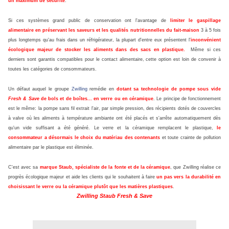
un maximum de sécurité
.
Si ces systèmes grand public de conservation ont l'avantage de
limiter le gaspillage
alimentaire en préservant les saveurs et les qualités nutritionnelles du fait-maison
3 à 5 fois
plus longtemps qu'au frais dans un réfrigérateur, la plupart d'entre eux présentent l'
inconvénient
écologique majeur de stocker les aliments dans des sacs en plastique.
Même si ces
derniers sont garantis compatibles pour le contact alimentaire, cette option est loin de convenir à
toutes les catégories de consommateurs.
Un défaut auquel le groupe
Zwilling
remédie en
dotant sa technologie de pompe sous vide
Fresh & Save
de bols et de boîtes... en verre ou en céramique
. Le principe de fonctionnement
est le même: la pompe sans fil extrait l'air, par simple pression, des récipients dotés de couvercles
à valve où les aliments à température ambiante ont été placés et s'arrête automatiquement dès
qu'un vide suffisant a été généré. Le verre et la céramique remplacent le plastique,
le
consommateur a désormais le choix du matériau des contenants
et toute crainte de pollution
alimentaire par le plastique est éliminée.
C'est avec sa
marque
Staub
, spécialiste de la fonte et de la céramique
, que Zwilling réalise ce
progrès écologique majeur et aide les clients qui le souhaitent à faire
un pas vers la durabilité en
choisissant le verre ou la céramique plutôt que les matières plastiques
.
Zwilling Staub Fresh & Save