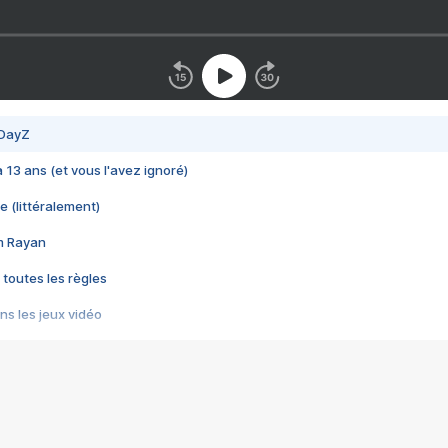
 DayZ
 a 13 ans (et vous l'avez ignoré)
e (littéralement)
im Rayan
 toutes les règles
s les jeux vidéo
us choquant de Rockstar ? - Le scandale BULLY
e plus moche de Steam
du RÊVE tourne au CAUCHEMAR