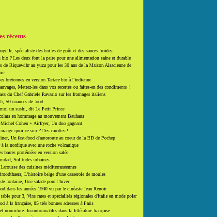
es récents
ngelle, spécialiste des huiles de goût et des sauces froides
 bio ? Les deux font la paire pour une alimentation saine et durable
 de Riquewihr au yuzu pour les 30 ans de la Maison Alsacienne de
rie
es bretonnes en version Tartare bio à l'indienne
auvages, Mettez-les dans vos recettes ou faites-en des condiments !
ass du Chef Gabriele Ravasio sur les fromages italiens
i, 50 nuances de food
moi un sushi, dit Le Petit Prince
colats en hommage au mouvement Bauhaus
-Michel Cohen + Airfryer, Un duo gagnant
mange quoi ce soir ? Des carottes !
ner, Un fast-food d'autoroute au coeur de la BD de Pochep
 à la nordique avec une roche volcanique
es barres protéinées en version salée
mdad, Solitudes urbaines
 Larousse des cuisines méditerranéennes
roodthaers, L'histoire belge d'une casserole de moules
de fontaine, Une salade pour l'hiver
d dans les années 1940 vu par le cinéaste Jean Renoir
able pour 3, Vins rares et spécialités régionales d'Italie en mode polar
ood à la française, 85 très bonnes adresses à Paris
et nourriture. Incontournables dans la littérature française