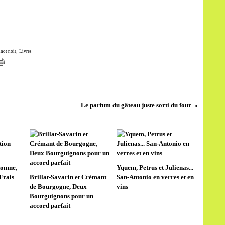
inot noir
,
Livres
Le parfum du gâteau juste sorti du four
tomne,
Yquem, Petrus et Julienas...
Frais
Brillat-Savarin et Crémant
San-Antonio en verres et en
de Bourgogne, Deux
vins
Bourguignons pour un
accord parfait