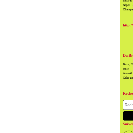
Dites-le
Népal, U
Champag
http:/
Du Br
Buzz, Ne
table.
Accueil
Créer u
Reche
Suive