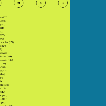
ons
(677)
s
(504)
s
(431)
391)
377)
(372)
295)
t une fête
(271)
(s)
(246)
7)
gie
(223)
laisirs
(204)
tements
(197)
s
(183)
s
(160)
rs
(147)
s
(144)
34)
1)
ants
(130)
s
(113)
(112)
es
(112)
es
(104)
at
(102)