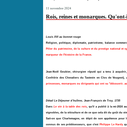
11 novembre 2024
Rois, reines et monarques. Qu'ont-i
Louis XVI au bonnet rouge
Religion, politique, diplomatie, patriotisme, balance commerc
Pilier du patrimoine, de la culture et du prestige national et 
marqueur de l'histoire de la France
.
Jean-Noël Goubier, chirurgien réputé qui a tenu à acquérir
Confrérie des Chevaliers du Tastevin en Clos de Vougeot),
princesses, monarques ou dirigeants qui ont su "
découvrir, ad
Détail Le Déjeuner d’huîtres, Jean-François de Troy, 1735
Dans
Le vin à la table des rois
, qu'il a publié à la mi-2024 
vignobles, de la viticulture et de ce que cela dit du goût du v
Sait-on que Charlemagne, en dépit de son appétence pour le d
connus de ses prédécesseurs, que c'est
Philippe Le Hardy
qu