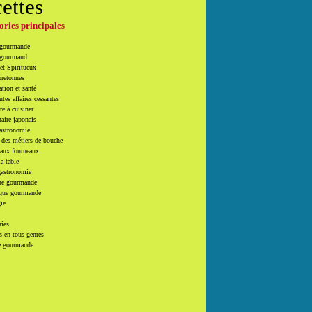
cettes
ories principales
 gourmande
 gourmand
et Spiritueux
bretonnes
tion et santé
utes affaires cessantes
e à cuisiner
naire japonais
Gastronomie
 des métiers de bouche
 aux fourneaux
la table
gastronomie
e gourmande
que gourmande
ie
ries
 en tous genres
e gourmande