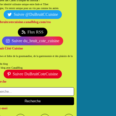
 avec des Cartes à croquer en chocolat !
ne identité culinaire unique entre Inde et Tibet
ne, Un terroir unique pour un vin pas comme les autres
Suivre @DuBruitCCuisine
/bruitcotecuisine.canalblog.com/rss
Flux RSS
Suivre du_bruit_cote_cuisine
uit Côté Cuisine
ws et Infos de la gourmandise, de la gastronomie et des plaisirs de la
 du blog
n blog avec CanalBlog
Suivre DuBruitCoteCuisine
rche
z-moi