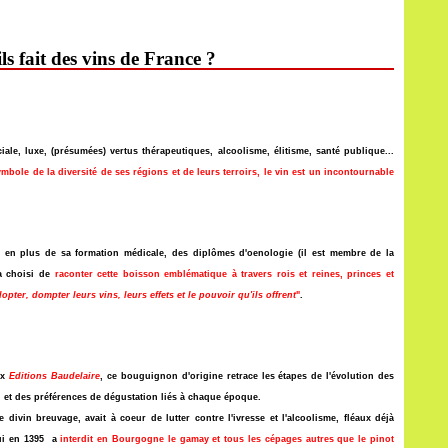
ls fait des vins de France ?
iale, luxe, (présumées) vertus thérapeutiques, alcoolisme, élitisme, santé publique...
symbole de la diversité de ses régions et de leurs terroirs, le vin est un incontournable
, en plus de sa formation médicale, des diplômes d'oenologie (il est membre de la
 a choisi de
raconter cette boisson emblématique à travers rois et reines, princes et
opter, dompter leurs vins, leurs effets et le pouvoir qu'ils offrent
"
.
aux
Editions Baudelaire
, ce bouguignon d'origine retrace les étapes de l'évolution des
in et des préférences de dégustation liés à chaque époque.
ivin breuvage, avait à coeur de lutter contre l'ivresse et l'alcoolisme, fléaux déjà
i en 1395 a
interdit en Bourgogne le gamay et tous les cépages autres que le pinot