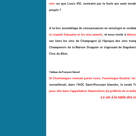
noir
ou que Louis XVI, contraint par la foule qui avait envahi
peuple ?
A la fois assemblage de connaissances en œnologie et cocktail 
la royauté française et les vins actuels
, et nous invite à
découv
ses liens les vins de Champagne (à l'époque des vins tranq
Champenois de la Maison
Drappier
et s'agissant de Dagobert
Clos de Bèze.
Tableau de François Gérard
Si Charlemagne revenait parmi nous, l'oenologue Goubier lui 
conseillerait, dans l'AOC Saint-Pourçain blanche, la cuvée T
pour elle dans l'appellation Savennières (la préfèrée de la bel
Le vin à la table des 