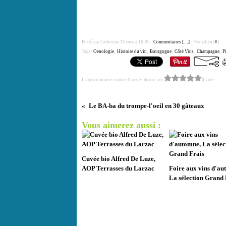
Posté par Catherine Thenes à 16:05 -
Commentaires [
…
]
- Permalien [
#
]
Tags:
Oenologie
,
Histoire du vin
,
Bourgogne
,
Côté Vins
,
Champagne
,
P
La gastronomie comme l'un des beaux-arts
0 vote
Le BA-ba du trompe-l'oeil en 30 gâteaux
Vous aimerez aussi :
Cuvée bio Alfred De Luze,
AOP Terrasses du Larzac
Foire aux vins d'au
La sélection Grand 