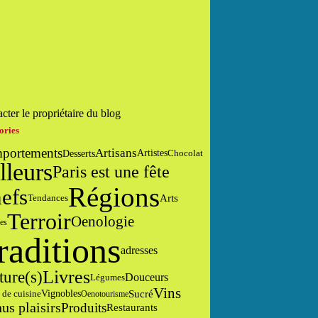
cter le propriétaire du blog
ories
portements
Artisans
Desserts
Artistes
Chocolat
lleurs
Paris est une fête
Régions
efs
Arts
Tendances
Terroir
Oenologie
es
raditions
adresses
Livres
ture(s)
Douceurs
Légumes
Vins
Sucré
 de cuisine
Vignobles
Oenotourisme
us plaisirs
Produits
Restaurants