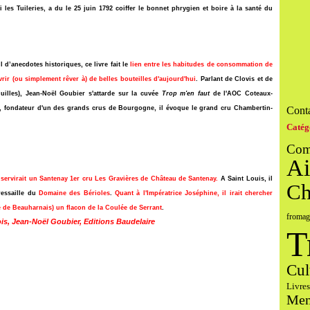
 les Tuileries, a du le 25 juin 1792 coiffer le bonnet phrygien et boire à la santé du
d’anecdotes historiques, ce livre fait le
lien entre les habitudes de consommation de
rir (ou simplement rêver à) de belles bouteilles d'aujourd'hui
. Parlant de Clovis et de
uilles), Jean-Noël Goubier s'attarde sur la cuvée
Trop m'en faut
de l'AOC Coteaux-
, fondateur d'un des grands crus de Bourgogne, il évoque le grand cru Chambertin-
Conta
Catég
Com
Ai
servirait un Santenay 1er cru Les Gravières de Château de Santenay.
A Saint Louis, il
Ch
ressaille du
Domaine des Bérioles
.
Quant à l'Impératrice Joséphine, il irait chercher
le de Beauharnais) un flacon de la
Coulée de Serrant
.
fromag
rois, Jean-Noël Goubier, Editions Baudelaire
T
Cul
Livres
Men