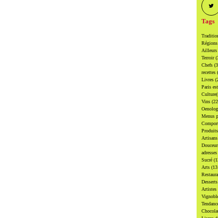
Tags
Traditi
Région
Ailleur
Terroir
(
Chefs
(
recettes
Livres
(
Paris es
Culture
Vins
(22
Oenolo
Menus p
Compor
Produit
Artisan
Douceu
adresse
Sucré
(1
Arts
(13
Restaur
Dessert
Artistes
Vignobl
Tendanc
Chocol