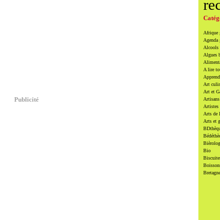
re
Catég
Afrique
Agenda
Alcools 
Algues 
Alimenta
A lire to
Apprendr
Art culi
Art et 
Publicité
Artisans
Artistes
Arts de 
Arts et 
BDthèqu
Bédéthè
Bièrolog
Bio
Biscuite
Boissons
Bretagn