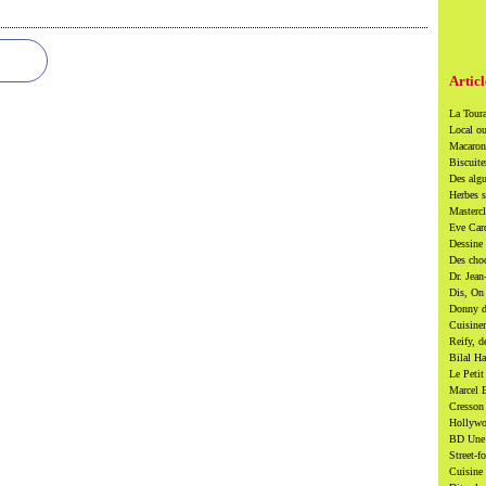
Articl
La Toura
Local ou
Macarons
Biscuite
Des algu
Herbes s
Mastercl
Eve Card
Dessine 
Des cho
Dr. Jean
Dis, On 
Donny di
Cuisiner
Reify, d
Bilal Ha
Le Petit
Marcel B
Cresson 
Hollywoo
BD Une t
Street-f
Cuisine 